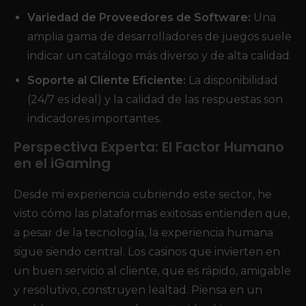
Variedad de Proveedores de Software:
Una
amplia gama de desarrolladores de juegos suele
indicar un catálogo más diverso y de alta calidad.
Soporte al Cliente Eficiente:
La disponibilidad
(24/7 es ideal) y la calidad de las respuestas son
indicadores importantes.
Perspectiva Experta: El Factor Humano
en el iGaming
Desde mi experiencia cubriendo este sector, he
visto cómo las plataformas exitosas entienden que,
a pesar de la tecnología, la experiencia humana
sigue siendo central. Los casinos que invierten en
un buen servicio al cliente, que es rápido, amigable
y resolutivo, construyen lealtad. Piensa en un