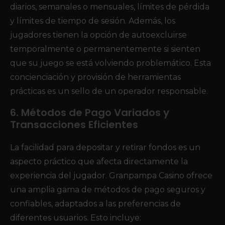
diarios, semanales o mensuales, límites de pérdida
y límites de tiempo de sesión. Además, los
jugadores tienen la opción de autoexcluirse
temporalmente o permanentemente si sienten
que su juego se está volviendo problemático. Esta
concienciación y provisión de herramientas
prácticas es un sello de un operador responsable.
6. Métodos de Pago Variados y
Transacciones Eficientes
La facilidad para depositar y retirar fondos es un
aspecto práctico que afecta directamente la
experiencia del jugador. Granpampa Casino ofrece
una amplia gama de métodos de pago seguros y
confiables, adaptados a las preferencias de
diferentes usuarios. Esto incluye: