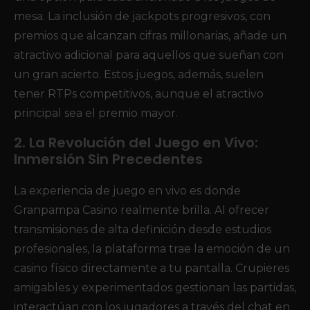
mesa. La inclusión de jackpots progresivos, con
premios que alcanzan cifras millonarias, añade un
atractivo adicional para aquellos que sueñan con
un gran acierto. Estos juegos, además, suelen
tener RTPs competitivos, aunque el atractivo
principal sea el premio mayor.
2. La Revolución del Juego en Vivo:
Inmersión Sin Precedentes
La experiencia de juego en vivo es donde
Granpampa Casino realmente brilla. Al ofrecer
transmisiones de alta definición desde estudios
profesionales, la plataforma trae la emoción de un
casino físico directamente a tu pantalla. Crupieres
amigables y experimentados gestionan las partidas,
interactúan con los jugadores a través del chat en