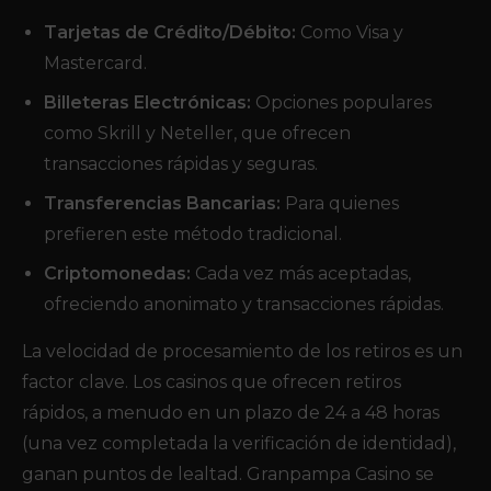
Tarjetas de Crédito/Débito:
Como Visa y
Mastercard.
Billeteras Electrónicas:
Opciones populares
como Skrill y Neteller, que ofrecen
transacciones rápidas y seguras.
Transferencias Bancarias:
Para quienes
prefieren este método tradicional.
Criptomonedas:
Cada vez más aceptadas,
ofreciendo anonimato y transacciones rápidas.
La velocidad de procesamiento de los retiros es un
factor clave. Los casinos que ofrecen retiros
rápidos, a menudo en un plazo de 24 a 48 horas
(una vez completada la verificación de identidad),
ganan puntos de lealtad. Granpampa Casino se