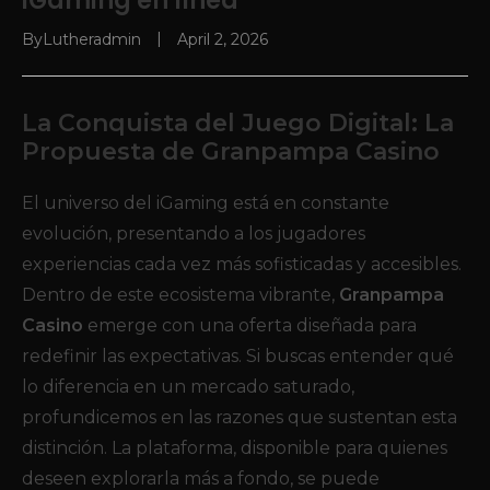
iGaming en línea
By
Lutheradmin
April 2, 2026
La Conquista del Juego Digital: La
Propuesta de Granpampa Casino
El universo del iGaming está en constante
evolución, presentando a los jugadores
experiencias cada vez más sofisticadas y accesibles.
Dentro de este ecosistema vibrante,
Granpampa
Casino
emerge con una oferta diseñada para
redefinir las expectativas. Si buscas entender qué
lo diferencia en un mercado saturado,
profundicemos en las razones que sustentan esta
distinción. La plataforma, disponible para quienes
deseen explorarla más a fondo, se puede