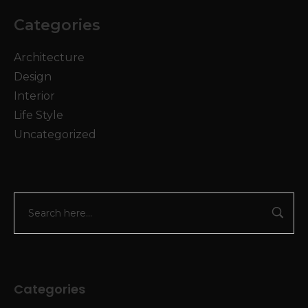
Categories
Architecture
Design
Interior
Life Style
Uncategorized
Categories