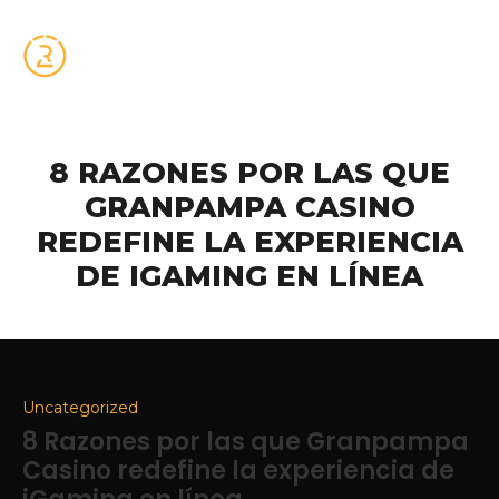
8 RAZONES POR LAS QUE
GRANPAMPA CASINO
REDEFINE LA EXPERIENCIA
DE IGAMING EN LÍNEA
Uncategorized
8 Razones por las que Granpampa
Casino redefine la experiencia de