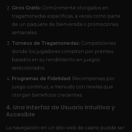
Giros Gratis:
Comúnmente otorgados en
tragamonedas específicas, a veces como parte
de un paquete de bienvenida o promociones
semanales.
Torneos de Tragamonedas:
Competiciones
donde los jugadores compiten por premios
basados en su rendimiento en juegos
seleccionados.
Programas de Fidelidad:
Recompensas por
juego continuo, a menudo con niveles que
otorgan beneficios crecientes.
4. Una Interfaz de Usuario Intuitiva y
Accesible
La navegación en un sitio web de casino puede ser