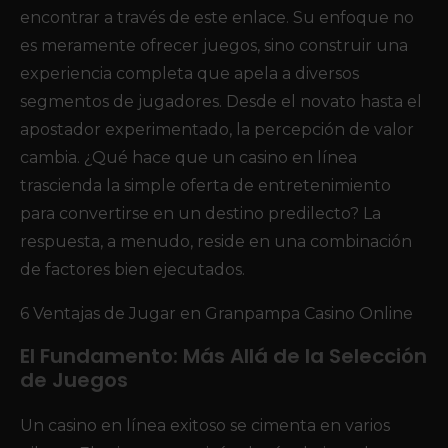
encontrar a través de
este enlace
. Su enfoque no
es meramente ofrecer juegos, sino construir una
experiencia completa que apela a diversos
segmentos de jugadores. Desde el novato hasta el
apostador experimentado, la percepción de valor
cambia. ¿Qué hace que un casino en línea
trascienda la simple oferta de entretenimiento
para convertirse en un destino predilecto? La
respuesta, a menudo, reside en una combinación
de factores bien ejecutados.
6 Ventajas de Jugar en Granpampa Casino Online
El Fundamento: Más Allá de la Selección
de Juegos
Un casino en línea exitoso se cimenta en varios