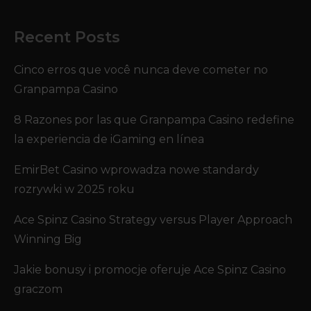
Recent Posts
Cinco erros que você nunca deve cometer no
Granpampa Casino
8 Razones por las que Granpampa Casino redefine
la experiencia de iGaming en línea
EmirBet Casino wprowadza nowe standardy
rozrywki w 2025 roku
Ace Spinz Casino Strategy versus Player Approach
Winning Big
Jakie bonusy i promocje oferuje Ace Spinz Casino
graczom