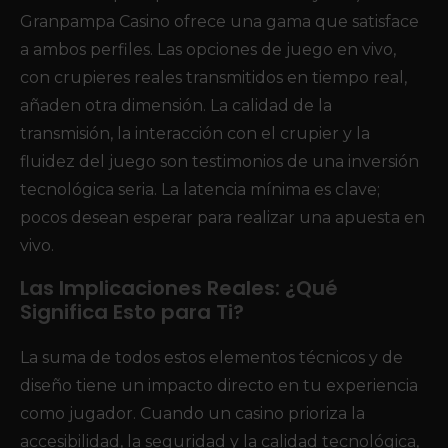
Granpampa Casino ofrece una gama que satisface
a ambos perfiles. Las opciones de juego en vivo,
con crupieres reales transmitidos en tiempo real,
añaden otra dimensión. La calidad de la
transmisión, la interacción con el crupier y la
fluidez del juego son testimonios de una inversión
tecnológica seria. La latencia mínima es clave;
pocos desean esperar para realizar una apuesta en
vivo.
Las Implicaciones Reales: ¿Qué
Significa Esto para Ti?
La suma de todos estos elementos técnicos y de
diseño tiene un impacto directo en tu experiencia
como jugador. Cuando un casino prioriza la
accesibilidad, la seguridad y la calidad tecnológica,