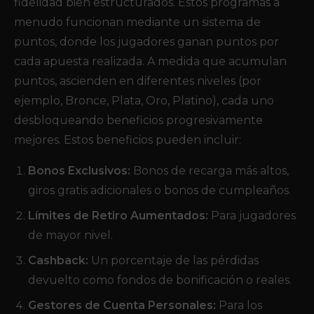
fidelidad bien estructurados. Estos programas a
menudo funcionan mediante un sistema de
puntos, donde los jugadores ganan puntos por
cada apuesta realizada. A medida que acumulan
puntos, ascienden en diferentes niveles (por
ejemplo, Bronce, Plata, Oro, Platino), cada uno
desbloqueando beneficios progresivamente
mejores. Estos beneficios pueden incluir:
Bonos Exclusivos:
Bonos de recarga más altos,
giros gratis adicionales o bonos de cumpleaños.
Límites de Retiro Aumentados:
Para jugadores
de mayor nivel.
Cashback:
Un porcentaje de las pérdidas
devuelto como fondos de bonificación o reales.
Gestores de Cuenta Personales:
Para los