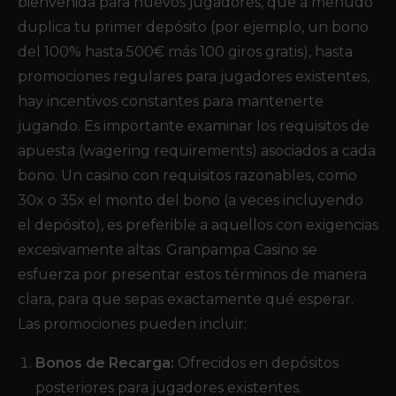
bienvenida para nuevos jugadores, que a menudo
duplica tu primer depósito (por ejemplo, un bono
del 100% hasta 500€ más 100 giros gratis), hasta
promociones regulares para jugadores existentes,
hay incentivos constantes para mantenerte
jugando. Es importante examinar los requisitos de
apuesta (wagering requirements) asociados a cada
bono. Un casino con requisitos razonables, como
30x o 35x el monto del bono (a veces incluyendo
el depósito), es preferible a aquellos con exigencias
excesivamente altas. Granpampa Casino se
esfuerza por presentar estos términos de manera
clara, para que sepas exactamente qué esperar.
Las promociones pueden incluir:
Bonos de Recarga:
Ofrecidos en depósitos
posteriores para jugadores existentes.